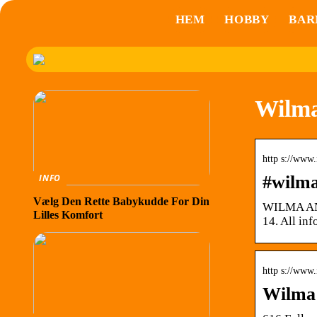
HEM
HOBBY
BAR
Wilma
http s://www.
#wilma
INFO
Vælg Den Rette Babykudde For Din
WILMA AND
Lilles Komfort
14. All inf
http s://www
Wilma 