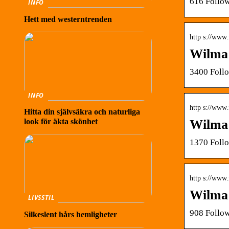
616 Follow
INFO
Hett med westerntrenden
http s://www
Wilma 
3400 Follo
INFO
http s://www
Hitta din självsäkra och naturliga
Wilma 
look för äkta skönhet
1370 Follo
http s://www
Wilma 
LIVSSTIL
908 Follow
Silkeslent hårs hemligheter