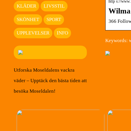
http s://www
KLÄDER
LIVSSTIL
Wilma 
SKÖNHET
SPORT
366 Follow
UPPLEVELSER
INFO
Keywords: w
Utforska Moseldalens vackra
väder – Upptäck den bästa tiden att
besöka Moseldalen!