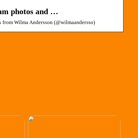
ram photos and …
eos from Wilma Andersson (@wilmaandersso)