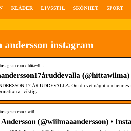
N
KLÄDER
LIVSSTIL
SKÖNHET
SPORT
 andersson instagram
instagram.com › hittawilma
andersson17åruddevalla (@hittawilma)
ERSSON 17 ÅR UDDEVALLA. Om du vet något om hennes förs
ormation är viktig.
.instagram.com › wiil…
Andersson (@wiilmaaandersson) • Inst