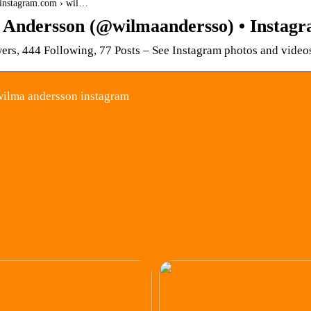
.instagram.com › wil…
Andersson (@wilmaandersso) • Instag
ers, 444 Following, 77 Posts – See Instagram photos and vid
ilma andersson instagram