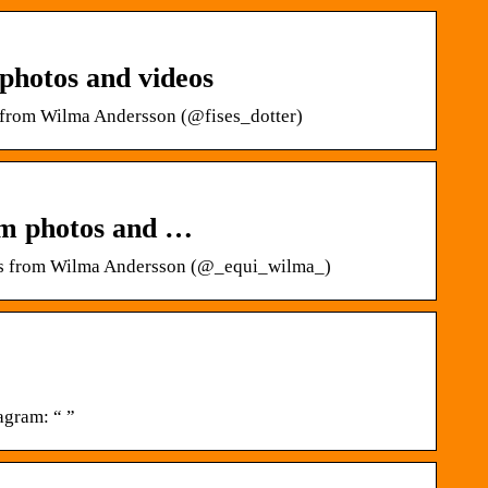
photos and videos
s from Wilma Andersson (@fises_dotter)
am photos and …
eos from Wilma Andersson (@_equi_wilma_)
gram: “ ”