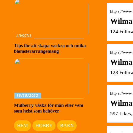
http s://www.
Wilma 
124 Follow
LIVSSTIL
Tips för att skapa vackra och unika
blomsterarrangemang
http s://www
Wilma 
128 Follow
http s://www
16/10/2022
Wilma 
Mulberry-väska för män eller vem
som helst som behöver
597 Likes,
HEM
HOBBY
BARN