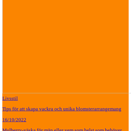
Livsstil
Tips för att skapa vackra och unika blomsterarrangemang
16/10/2022
Mulberry-väska för män eller vem som helst som behöver