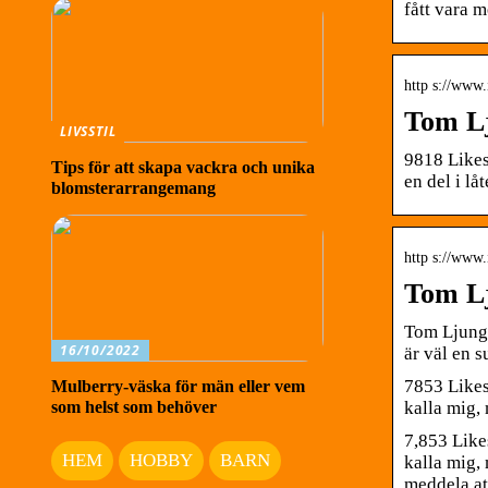
fått vara 
http s://www
Tom Lj
LIVSSTIL
9818 Likes
Tips för att skapa vackra och unika
en del i lå
blomsterarrangemang
http s://www
Tom Lj
Tom Ljungq
16/10/2022
är väl en 
7853 Likes
Mulberry-väska för män eller vem
som helst som behöver
kalla mig,
7,853 Like
HEM
HOBBY
BARN
kalla mig, 
meddela at