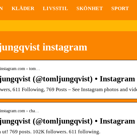
N
KLÄDER
LIVSSTIL
SKÖNHET
SPORT
jungqvist instagram
.instagram.com › tom…
ungqvist (@tomljungqvist) • Instagram 
wers, 611 Following, 769 Posts – See Instagram photos and vi
.instagram.com › cha…
ungqvist (@tomljungqvist) • Instagram 
 ut! 769 posts. 102K followers. 611 following.