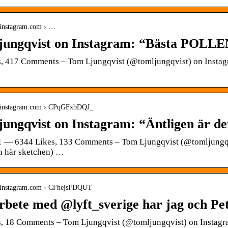
.instagram.com › …
ungqvist on Instagram: “Bästa POLL
, 417 Comments – Tom Ljungqvist (@tomljungqvist) on Instagra
w.instagram.com › CPqGFxbDQJ_
ungqvist on Instagram: “Äntligen är de
1 — 6344 Likes, 133 Comments – Tom Ljungqvist (@tomljungqvi
en här sketchen) …
.instagram.com › CFhejsFDQUT
rbete med @lyft_sverige har jag och Pet
, 18 Comments – Tom Ljungqvist (@tomljungqvist) on Instagram