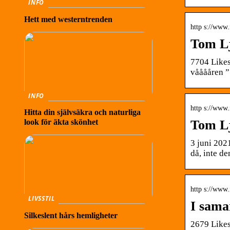
INFO
Hett med westerntrenden
http s://www
Tom Lj
7704 Likes
vååååren ”
INFO
http s://ww
Hitta din självsäkra och naturliga
Tom Lj
look för äkta skönhet
3 juni 202
då, inte d
http s://www
LIVSSTIL
I sama
Silkeslent hårs hemligheter
2679 Likes