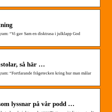
tning
am: “Vi gav Sam en disktrasa i julklapp God
stolar, så här …
ram: “Fortfarande frågetecken kring hur man målar
som lyssnar på vår podd …