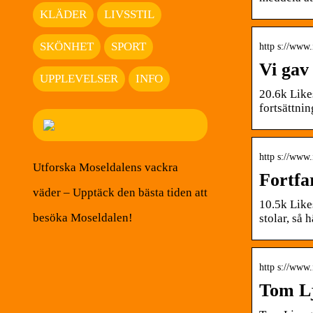
KLÄDER
LIVSSTIL
SKÖNHET
SPORT
http s://www
Vi gav
UPPLEVELSER
INFO
20.6k Like
fortsättnin
http s://www
Utforska Moseldalens vackra
Fortfa
väder – Upptäck den bästa tiden att
10.5k Like
besöka Moseldalen!
stolar, så
http s://www
Tom Lj