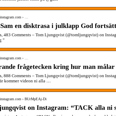
.instagram.com › …
 Sam en disktrasa i julklapp God fortsät
s, 483 Comments – Tom Ljungqvist (@tomljungqvist) on Instagr
g ”
.instagram.com › …
rande frågetecken kring hur man målar 
s, 888 Comments – Tom Ljungqvist (@tomljungqvist) on Instag
 här kommer videon ni alla …
.instagram.com › BUrMpEAj-Di
ungqvist on Instagram: “TACK alla ni 