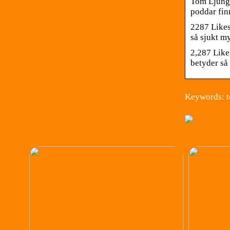
Tom Ljungq
poddar fin
2287 Likes
så sjukt my
2,287 Like
betyder så 
Keywords: t