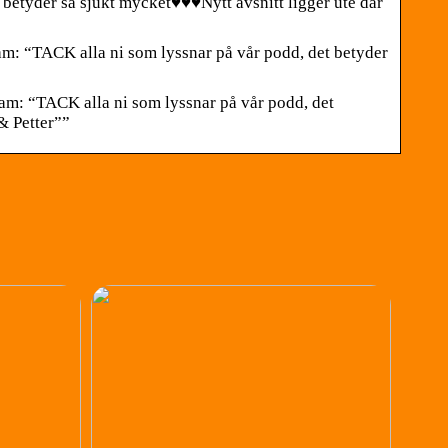
tyder så sjukt mycket♥️♥️♥️Nytt avsnitt ligger ute där
: “TACK alla ni som lyssnar på vår podd, det betyder
m: “TACK alla ni som lyssnar på vår podd, det
& Petter””