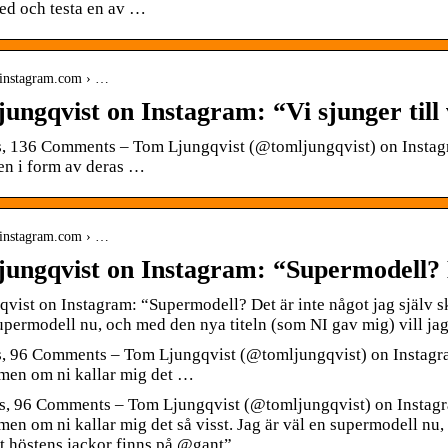
med och testa en av …
.instagram.com › …
ungqvist on Instagram: “Vi sjunger til
, 136 Comments – Tom Ljungqvist (@tomljungqvist) on Instagram:
ten i form av deras …
.instagram.com › …
ungqvist on Instagram: “Supermodell? 
vist on Instagram: “Supermodell? Det är inte något jag själv sku
supermodell nu, och med den nya titeln (som NI gav mig) vill ja
, 96 Comments – Tom Ljungqvist (@tomljungqvist) on Instagram
 men om ni kallar mig det …
s, 96 Comments – Tom Ljungqvist (@tomljungqvist) on Instagram
men om ni kallar mig det så visst. Jag är väl en supermodell nu,
t höstens jackor finns på @gant”