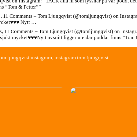
vist on Instagram: “TACK alla ni som lyssnar på vår podd, det be
ns “Tom & Petter””
, 11 Comments – Tom Ljungqvist (@tomljungqvist) on Instagram
cket♥️♥️♥️ Nytt …
s, 11 Comments – Tom Ljungqvist (@tomljungqvist) on Instagra
sjukt mycket♥️♥️♥️Nytt avsnitt ligger ute där poddar finns “Tom 
om ljungqvist instagram, instagram tom ljungqvist