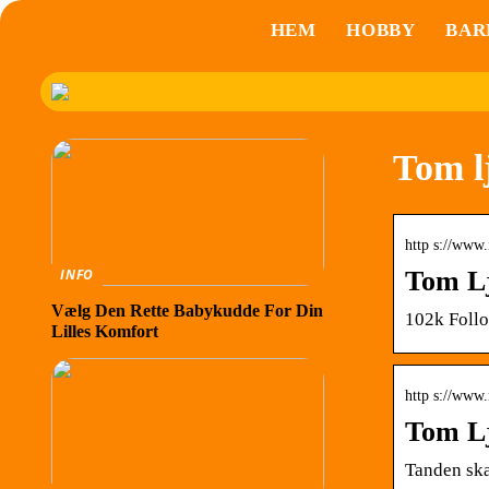
HEM
HOBBY
BAR
Tom l
http s://www
Tom Lj
INFO
Vælg Den Rette Babykudde For Din
102k Follo
Lilles Komfort
http s://www
Tom Lj
Tanden ska