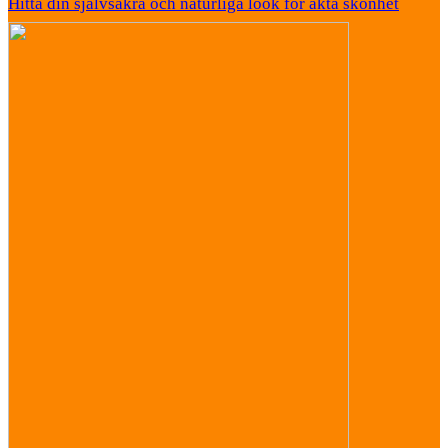
Hitta din självsäkra och naturliga look för äkta skönhet