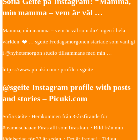
Sofia Geite på Instagram: “Mamma,
min mamma – vem är väl …
Mamma, min mamma – vem är väl som du? Ingen i hela
världen. ❤️ … sgeite Fredagsmorgonen startade som vanligt
i @nyhetsmorgon studio tillsammans med min …
http s://www.picuki.com › profile › sgeite
@sgeite Instagram profile with posts
and stories – Picuki.com
Sofia Geite · Hemkommen från 3-årsfirande för
#teamuschaaan Firas allt som firas kan. · Bild från min
födelsedag för 33 år sedan. · Det är fredag! · Tidiga …