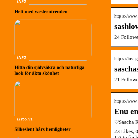
INFO
Hett med westerntrenden
http s://www
sashlo
24 Followe
INFO
http s://inst
sascha
Hitta din självsäkra och naturliga
look för äkta skönhet
21 Followe
http s://www
Enu en 
LIVSSTIL
♡Sascha Ri
Silkeslent hårs hemligheter
23 Likes, 
Jäätte fin 