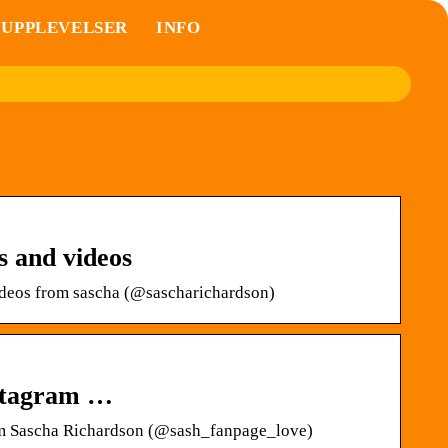
UPPLEVELSER
INFO
s and videos
ideos from sascha (@sascharichardson)
nstagram …
rom Sascha Richardson (@sash_fanpage_love)