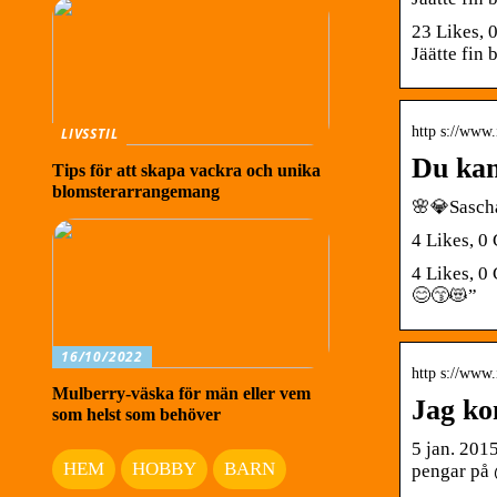
23 Likes, 
Jäätte fin
http s://www
LIVSSTIL
Du kan
Tips för att skapa vackra och unika
blomsterarrangemang
🌸💎Sasch
4 Likes, 0
4 Likes, 
😊😙😻”
16/10/2022
http s://ww
Mulberry-väska för män eller vem
Jag ko
som helst som behöver
5 jan. 201
HEM
HOBBY
BARN
pengar på