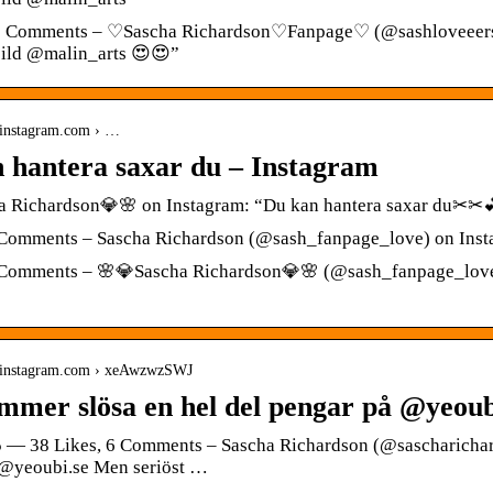
0 Comments – ♡Sascha Richardson♡Fanpage♡ (@sashloveeers) o
 bild @malin_arts 😍😍”
.instagram.com › …
 hantera saxar du – Instagram
a Richardson💎🌸 on Instagram: “Du kan hantera saxar du✂✂
 Comments – Sascha Richardson (@sash_fanpage_love) on Inst
0 Comments – 🌸💎Sascha Richardson💎🌸 (@sash_fanpage_love
w.instagram.com › xeAwzwzSWJ
mmer slösa en hel del pengar på @yeoub
5 — 38 Likes, 6 Comments – Sascha Richardson (@sascharichar
 @yeoubi.se Men seriöst …