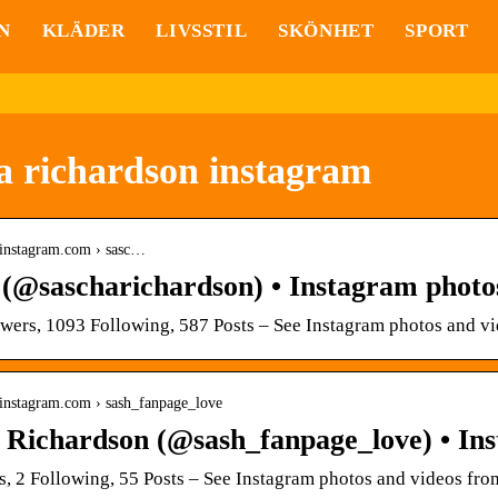
N
KLÄDER
LIVSSTIL
SKÖNHET
SPORT
a richardson instagram
.instagram.com › sasc…
 (@sascharichardson) • Instagram photo
wers, 1093 Following, 587 Posts – See Instagram photos and v
.instagram.com › sash_fanpage_love
 Richardson (@sash_fanpage_love) • I
s, 2 Following, 55 Posts – See Instagram photos and videos f