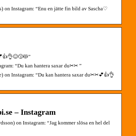
n Instagram: “Enu en jätte fin bild av Sascha♡
💕👍👌😊😙😻”
agram: “Du kan hantera saxar du✂✂ ”
) on Instagram: “Du kan hantera saxar du✂✂💕👍👌
i.se – Instagram
dsson) on Instagram: “Jag kommer slösa en hel del