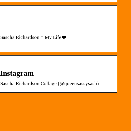
m Sascha Richardson = My Life❤️
 Instagram
om Sascha Richardson Collage (@queensassysash)