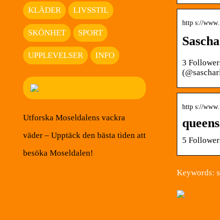
KLÄDER
LIVSSTIL
http s://www
SKÖNHET
SPORT
Sascha
UPPLEVELSER
INFO
3 Follower
(@saschar
http s://www
Utforska Moseldalens vackra
queens
väder – Upptäck den bästa tiden att
5 Follower
besöka Moseldalen!
Keywords: s