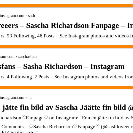
.instagram.com › sash…
veeers – Sascha Richardson Fanpage – I
rs, 93 Following, 46 Posts – See Instagram photos and vide
agram.com › saschasfans
sfans – Sasha Richardson – Instagram
rs, 4 Following, 2 Posts – See Instagram photos and videos f
.instagram.com › …
jätte fin bild av Sascha Jäätte fin bild
chardson♡Fanpage♡ on Instagram: “Enu en jätte fin bild av S
0 Comments – ♡Sascha Richardson♡Fanpage♡ (@sashloveeers) o
bild @malin_arts ”