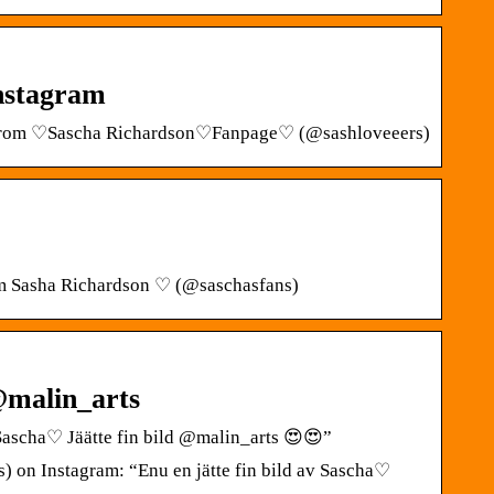
nstagram
os from ♡Sascha Richardson♡Fanpage♡ (@sashloveeers)
rom Sasha Richardson ♡ (@saschasfans)
 @malin_arts
ascha♡ Jäätte fin bild @malin_arts 😍😍”
n Instagram: “Enu en jätte fin bild av Sascha♡