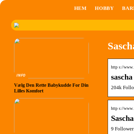
HEM
HOBBY
BAR
Sasch
http s://www
sascha
INFO
Vælg Den Rette Babykudde For Din
204k Follo
Lilles Komfort
http s://www
Sascha
9 Follower