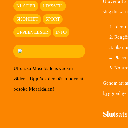
Utöver att a
KLÄDER
LIVSSTIL
steg du kan 
SKÖNHET
SPORT
Identif
UPPLEVELSER
INFO
Rengör 
Skär m
Placera
Kontrol
Utforska Moseldalens vackra
väder – Upptäck den bästa tiden att
Genom att an
besöka Moseldalen!
byggnad gen
Slutsats