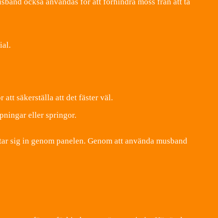
sband också användas för att förhindra möss från att ta
ial.
tt säkerställa att det fäster väl.
pningar eller springor.
öss tar sig in genom panelen. Genom att använda musband