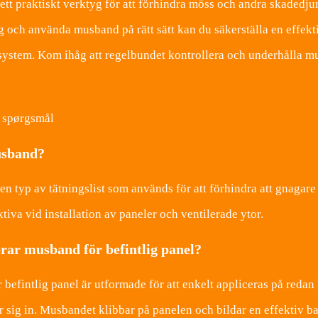
tt praktiskt verktyg för att förhindra möss och andra skadedjur 
teg och använda musband på rätt sätt kan du säkerställa en effek
system. Kom ihåg att regelbundet kontrollera och underhålla musba
e spørgsmål
usband?
n typ av tätningslist som används för att förhindra att gnagare
ktiva vid installation av paneler och ventilerade ytor.
rar musband för befintlig panel?
befintlig panel är utformade för att enkelt appliceras på redan 
r sig in. Musbandet klibbar på panelen och bildar en effektiv bar