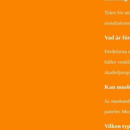
Tiden för at
installation
Vad är fö
Fördelarna m
håller venti
skadedjursp
Kan musb
Ja, musband 
paneler. Mu
Vilken typ