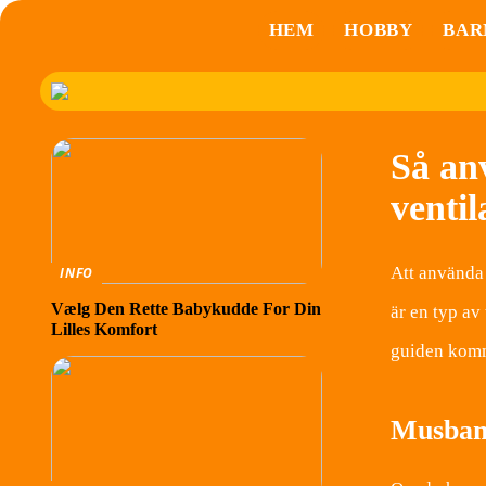
HEM
HOBBY
BAR
Så an
ventil
Att använda 
INFO
Vælg Den Rette Babykudde For Din
är en typ av
Lilles Komfort
guiden komme
Musband