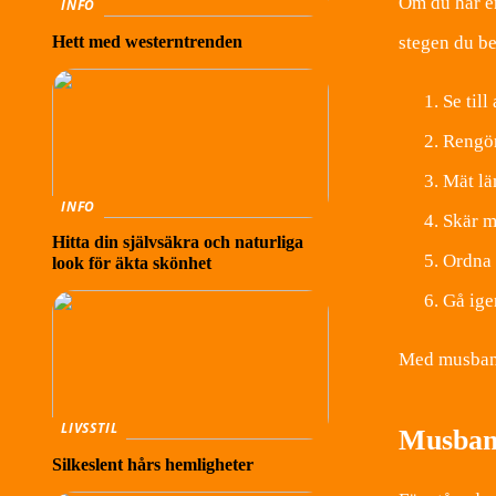
Om du har en
INFO
Hett med westerntrenden
stegen du be
Se till
Rengör
Mät lä
INFO
Skär m
Hitta din självsäkra och naturliga
Ordna 
look för äkta skönhet
Gå ige
Med musbande
LIVSSTIL
Musband
Silkeslent hårs hemligheter