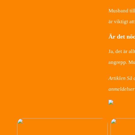
Musband till
är viktigt a
Är det nö
Ja, det är a
angrepp. Mus
Artiklen Så 
anmeldelser