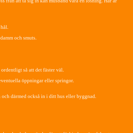
ss från att ta sig in kan musband vara en lösning. Här är
 hål.
ån damm och smuts.
dentligt så att det fäster väl.
eventuella öppningar eller springor.
och därmed också in i ditt hus eller byggnad.