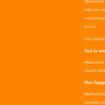
Musband är e
följa rätt s
ventilations
det ska.
Ofte stilled
Vad är m
Musband är e
särskilt effe
Hur funge
Musband för 
skadedjur ta