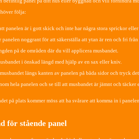
 befintlig panel på ditt hus eller byggnad och vill förhindra mö
höver följa:
 att panelen är i gott skick och inte har några stora sprickor eller
 panelen noggrant för att säkerställa att ytan är ren och fri fr
ngden på de områden där du vill applicera musbandet.
usbandet i önskad längd med hjälp av en sax eller kniv.
musbandet längs kanten av panelen på båda sidor och tryck det or
nom hela panelen och se till att musbandet är jämnt och täcker 
t på plats kommer möss att ha svårare att komma in i panelen 
 för stående panel