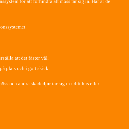
system för att förhindra att möss tar sig in. Här är de
tionssystemet.
tälla att det fäster väl.
på plats och i gott skick.
s och andra skadedjur tar sig in i ditt hus eller