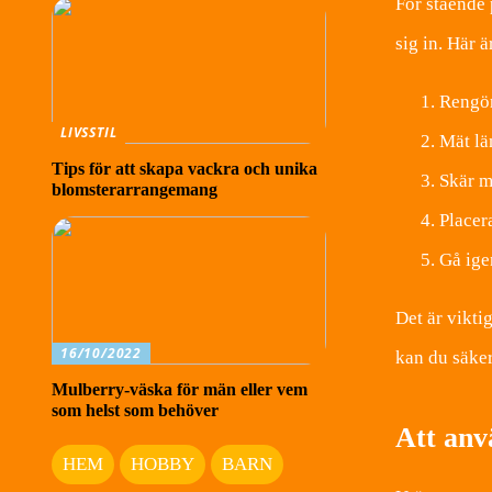
För stående 
sig in. Här ä
Rengör
LIVSSTIL
Mät lä
Tips för att skapa vackra och unika
Skär m
blomsterarrangemang
Placera
Gå ige
Det är vikti
16/10/2022
kan du säker
Mulberry-väska för män eller vem
som helst som behöver
Att anv
HEM
HOBBY
BARN