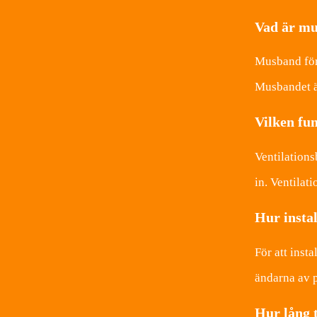
Vad är mu
Musband för 
Musbandet är
Vilken fu
Ventilations
in. Ventilat
Hur insta
För att inst
ändarna av p
Hur lång t