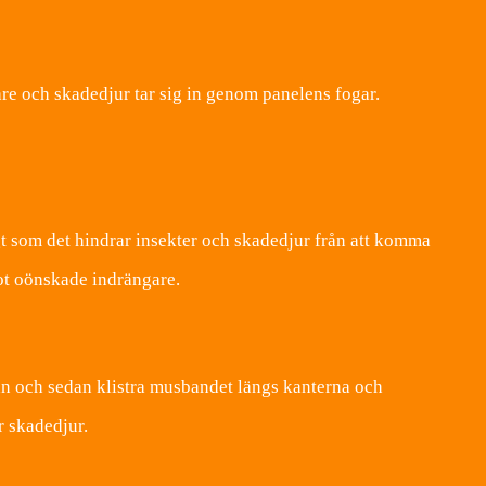
are och skadedjur tar sig in genom panelens fogar.
igt som det hindrar insekter och skadedjur från att komma
mot oönskade indrängare.
tan och sedan klistra musbandet längs kanterna och
r skadedjur.