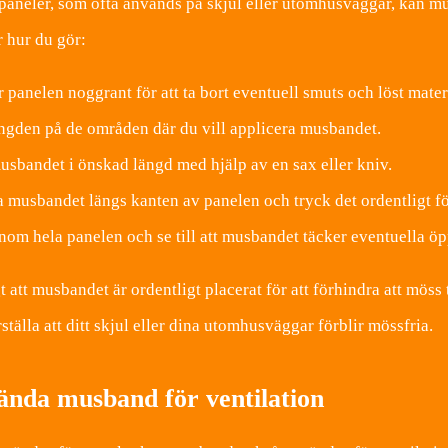
paneler, som ofta används på skjul eller utomhusväggar, kan mu
r hur du gör:
 panelen noggrant för att ta bort eventuell smuts och löst mater
ngden på de områden där du vill applicera musbandet.
usbandet i önskad längd med hjälp av en sax eller kniv.
 musbandet längs kanten av panelen och tryck det ordentligt för a
nom hela panelen och se till att musbandet täcker eventuella öp
gt att musbandet är ordentligt placerat för att förhindra att m
ställa att ditt skjul eller dina utomhusväggar förblir mössfria.
ända musband för ventilation