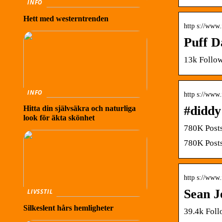
INFO
Hett med westerntrenden
http s://www
Puff D
13k Follow
INFO
http s://www.
#diddy
Hitta din självsäkra och naturliga
look för äkta skönhet
780K Posts
780K Posts
http s://www
Sean J
LIVSSTIL
Silkeslent hårs hemligheter
39.4k Foll