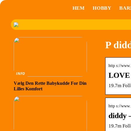
HEM
HOBBY
BAR
P did
http s://www
LOVE (
INFO
Vælg Den Rette Babykudde For Din
19.7m Foll
Lilles Komfort
http s://www.
diddy 
19.7m Foll