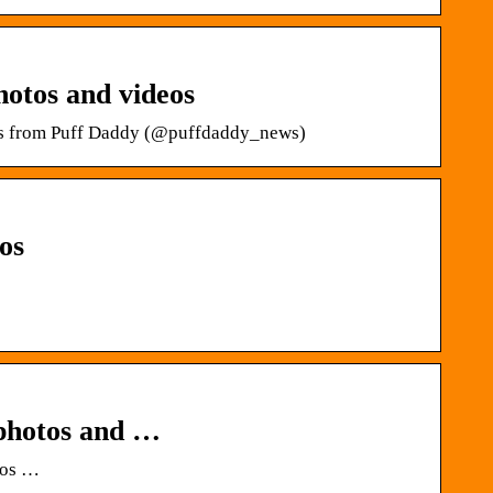
otos and videos
eos from Puff Daddy (@puffdaddy_news)
os
photos and …
eos …