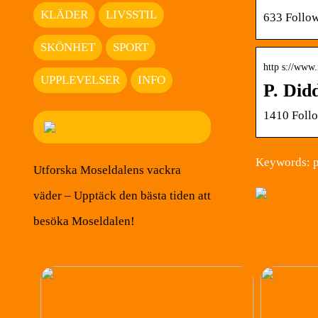
KLÄDER
LIVSSTIL
633 Follow
SKÖNHET
SPORT
http s://www
UPPLEVELSER
INFO
P. Did
1410 Follo
Keywords: p
Utforska Moseldalens vackra
väder – Upptäck den bästa tiden att
besöka Moseldalen!