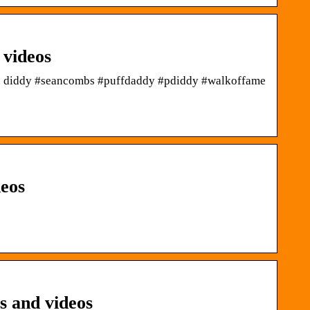
 videos
p. diddy #seancombs #puffdaddy #pdiddy #walkoffame
deos
s and videos