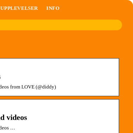
UPPLEVELSER
INFO
s
videos from LOVE (@diddy)
d videos
ideos …