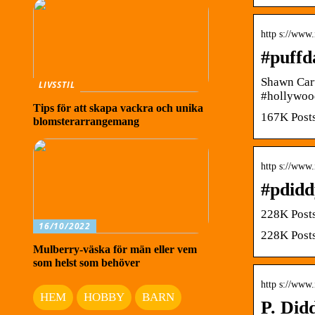
http s://www.
#puffd
Shawn Cart
LIVSSTIL
#hollywoo
Tips för att skapa vackra och unika
167K Posts
blomsterarrangemang
http s://www.
#pdidd
228K Posts
16/10/2022
228K Posts
Mulberry-väska för män eller vem
som helst som behöver
http s://www
HEM
HOBBY
BARN
P. Did