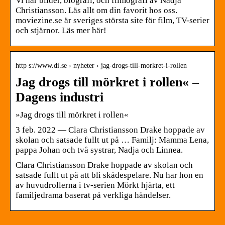
Vi har bilder, biografi, och filmografi av Nadja
Christiansson. Läs allt om din favorit hos oss.
moviezine.se är sveriges största site för film, TV-serier
och stjärnor. Läs mer här!
http s://www.di.se › nyheter › jag-drogs-till-morkret-i-rollen
Jag drogs till mörkret i rollen« –
Dagens industri
»Jag drogs till mörkret i rollen«
3 feb. 2022 — Clara Christiansson Drake hoppade av
skolan och satsade fullt ut på … Familj: Mamma Lena,
pappa Johan och två systrar, Nadja och Linnea.
Clara Christiansson Drake hoppade av skolan och
satsade fullt ut på att bli skådespelare. Nu har hon en
av huvudrollerna i tv-serien Mörkt hjärta, ett
familjedrama baserat på verkliga händelser.