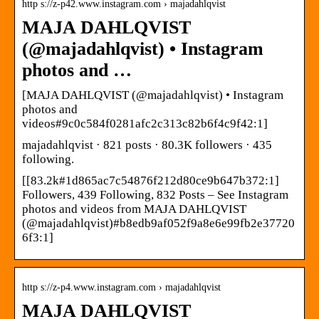
http s://z-p42.www.instagram.com › majadahlqvist
MAJA DAHLQVIST
(@majadahlqvist) • Instagram
photos and …
[MAJA DAHLQVIST (@majadahlqvist) • Instagram
photos and
videos#9c0c584f0281afc2c313c82b6f4c9f42:1]
majadahlqvist · 821 posts · 80.3K followers · 435
following.
[[83.2k#1d865ac7c54876f212d80ce9b647b372:1]
Followers, 439 Following, 832 Posts – See Instagram
photos and videos from MAJA DAHLQVIST
(@majadahlqvist)#b8edb9af052f9a8e6e99fb2e37720
6f3:1]
http s://z-p4.www.instagram.com › majadahlqvist
MAJA DAHLQVIST