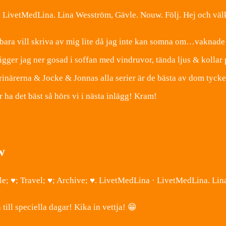
a · LivetMedLina. Lina Wesström, Gävle. Nouw. Följ. Hej och vä
 bara vill skriva av mig lite då jag inte kan somna om…vaknade
igger jag ner gosad i soffan med vindruvor, tända ljus & kolla
erinärerna & Jocke & Jonnas alla serier är de bästa av dom tyc
år ha det bäst så hörs vi i nästa inlägg! Kram!
w
file; ♥; Travel; ♥; Archive; ♥. LivetMedLina · LivetMedLina. L
ll speciella dagar! Kika in vettja! 😁