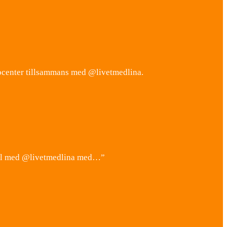
pcenter tillsammans med @livetmedlina.
väll med @livetmedlina med…”