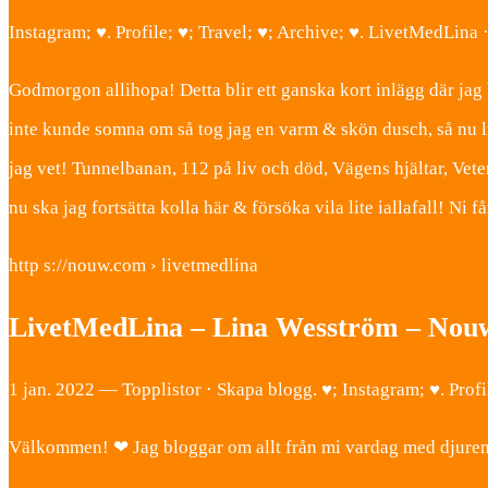
Instagram; ♥. Profile; ♥; Travel; ♥; Archive; ♥. LivetMedLin
Godmorgon allihopa! Detta blir ett ganska kort inlägg där jag
inte kunde somna om så tog jag en varm & skön dusch, så nu l
jag vet! Tunnelbanan, 112 på liv och död, Vägens hjältar, Vet
nu ska jag fortsätta kolla här & försöka vila lite iallafall! Ni f
http s://nouw.com › livetmedlina
LivetMedLina – Lina Wesström – Nou
1 jan. 2022 — Topplistor · Skapa blogg. ♥; Instagram; ♥. Pro
Välkommen! ❤ Jag bloggar om allt från mi vardag med djuren ti