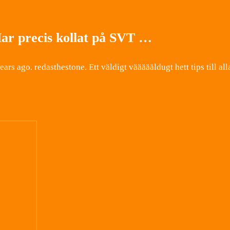
ar precis kollat på SVT …
ears ago. redasthestone. Ett väldigt väääääldugt hett tips till al