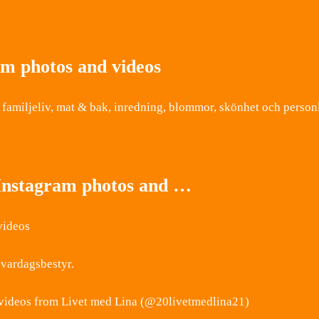
am photos and videos
miljeliv, mat & bak, inredning, blommor, skönhet och personli
 Instagram photos and …
videos
 vardagsbestyr.
d videos from Livet med Lina (@20livetmedlina21)