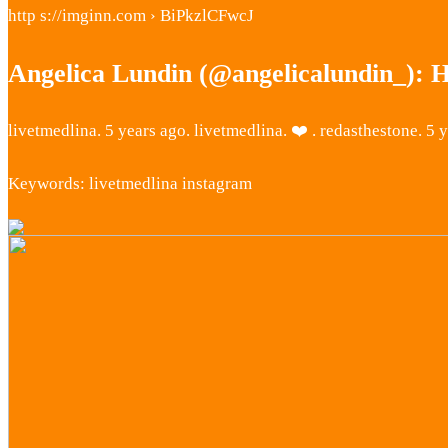
http s://imginn.com › BiPkzlCFwcJ
Angelica Lundin (@angelicalundin_): H
livetmedlina. 5 years ago. livetmedlina. ❤️ . redasthestone. 5 y
Keywords: livetmedlina instagram